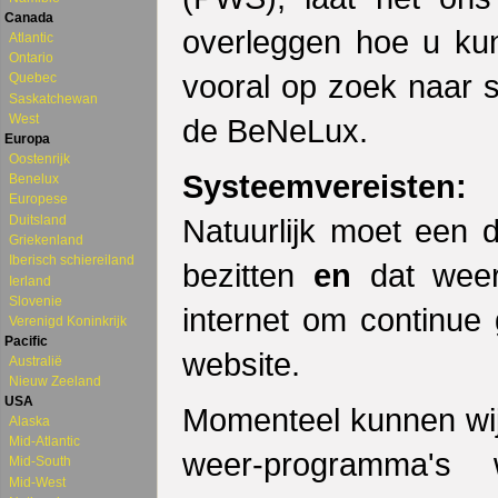
Canada
overleggen hoe u kun
Atlantic
Ontario
vooral op zoek naar s
Quebec
Saskatchewan
West
de BeNeLux.
Europa
Oostenrijk
Systeemvereisten:
Benelux
Europese
Duitsland
Natuurlijk moet een 
Griekenland
Iberisch schiereiland
bezitten
en
dat weers
Ierland
Slovenie
internet om continue
Verenigd Koninkrijk
Pacific
website.
Australië
Nieuw Zeeland
USA
Momenteel kunnen wij
Alaska
Mid-Atlantic
weer-programma's 
Mid-South
Mid-West