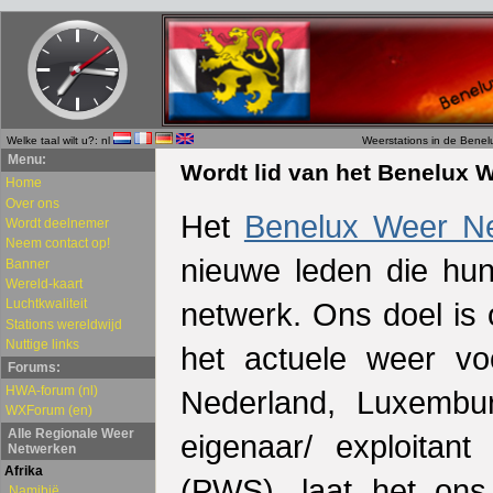
Welke taal wilt u?: nl
Weerstations in de Benel
Menu:
Wordt lid van het Benelux 
Home
Over ons
Het
Benelux Weer N
Wordt deelnemer
Neem contact op!
nieuwe leden die hun
Banner
Wereld-kaart
Luchtkwaliteit
netwerk. Ons doel is 
Stations wereldwijd
Nuttige links
het actuele weer vo
Forums:
HWA-forum (nl)
Nederland, Luxembu
WXForum (en)
Alle Regionale Weer
eigenaar/ exploitant
Netwerken
Afrika
(PWS), laat het on
Namibië