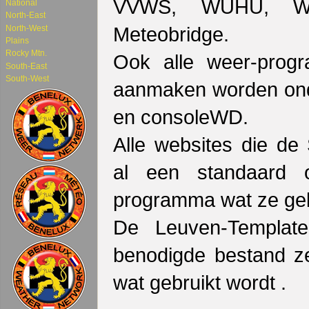
VVWS, WUHU, WSW
National
North-East
Meteobridge.
North-West
Plains
Rocky Mtn.
Ook alle weer-progr
South-East
South-West
aanmaken worden onde
en consoleWD.
Alle websites die de
al een standaard o
programma wat ze geb
De Leuven-Templat
benodigde bestand z
wat gebruikt wordt .