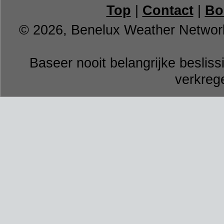
Top
|
Contact
|
Bo
© 2026, Benelux Weather Networ
Baseer nooit belangrijke besli
verkrege