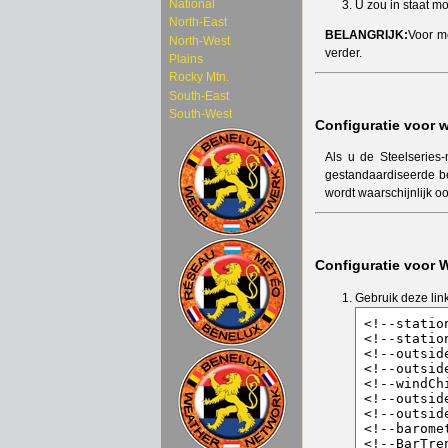
National
U zou in staat mo
North-East
BELANGRIJK:
Voor me
North-West
verder.
Plains
Rocky Mtn.
South-East
South-West
Configuratie voor 
Als u de Steelseries-
gestandaardiseerde be
wordt waarschijnlijk o
Configuratie voor 
Gebruik deze lin