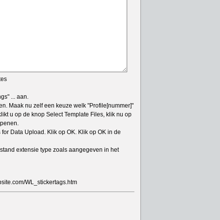
tes
s" ... aan.
en. Maak nu zelf een keuze welk "Profile[nummer]"
likt u op de knop Select Template Files, klik nu op
Openen.
for Data Upload. Klik op OK. Klik op OK in de
stand extensie type zoals aangegeven in het
bsite.com/WL_stickertags.htm