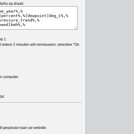
uHu op draait.
op 1.
 iedere 2 minuten wilt vernieuwen, selecteer "On
en computer.
txt
rdt geüpload naar uw website.