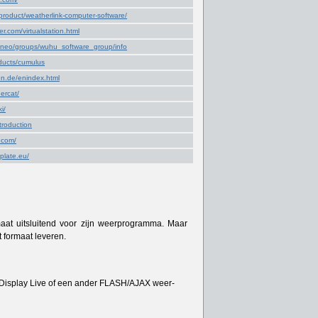
product/weatherlink-computer-software/
r.com/virtualstation.html
/neo/groups/wuhu_software_group/info
oducts/cumulus
ion.de/enindex.html
hercat/
i/
troduction
.com/
plate.eu/
maat uitsluitend voor zijn weerprogramma. Maar
 formaat leveren.
-Display Live of een ander FLASH/AJAX weer-