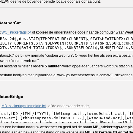
NLWN geef je de bovengenoemde locatie door als ophaalpunt.
WeatherCat
k
WC_stickertags.txt
of kopieer de onderstaande code naar de computer waar Weath
tags.txt" toe bij uw normale "custom web run". Of voeg het toe als een extra besta
ewone "custom web run"
het bestand minstens
iedere 5 minuten
wordt opgeladen, anders wordt uw station al
bestand bekijken met, bijvoorbeeld: www.yourweatherwebsite.com/WC_stickertags.
MeteoBridge
k
MB_stickertags-template.txt
, of de onderstaande code,
als een bestand naar uw webserver en geeft het de naam
MB_stickertags-templat
estand aan en bewaar dit bestand op uw website als
MB_stickertags.txt
en zet de 