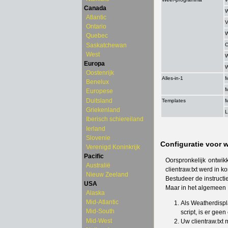
Canada
W
Atlantic
V
Ontario
W
Quebec
Saskatchewan
C
West
Europa
W
Oostenrijk
Alles-in-1
M
Benelux
M
Europese
Duitsland
Templates
M
Griekenland
L
Iberisch schiereiland
Ierland
Slovenie
Configuratie voor 
Verenigd Koninkrijk
Pacific
Oorspronkelijk ontwik
Australië
clientraw.txt werd in 
Nieuw Zeeland
Bestudeer de instruct
USA
Maar in het algemeen
Alaska
Mid-Atlantic
Als Weatherdispl
Mid-South
script, is er geen
Mid-West
Uw clientraw.txt 