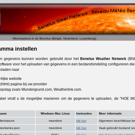
Weerstations in de Benelux (België, Nederland, Luxemburg)
mma instellen
ion gegevens kunnen worden gebruikt door het
Benelux Weather Network
(BNL
oftware voor het uploaden van gegevens in een bestandsindeling configureren die
pladen naar
lijke website
(html) pagina bij uw provider
 opslag zoals Wundergrund.com, Weatherlink.com.
abel vindt u de mogelijke manieren om de gegevens te uploaden, de "HOE MOET
naam
Windows Mac Linux
Instructies
Meer informatie
lientraw.txt
meerdere
klik hier
Algemeen beschikbaar be
teelseries.json
meerdere
klik hier
Vaak gebruikt bestand vo
eatherDisplay
W,M,L
klik hier
http://www.weather-displa