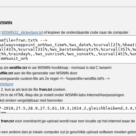
 WSWIN
k
WSWIN32_stickertags.txt
of kopieer de onderstaande code naar de computer
op als
wndfile.txt
in uw WSWIN-hoofdmap - normaal is dat C:\wswin\
dfile.txt
aan de file-generatie van WSWIN door
voorgaande custom-file als 2e regel <!-- %openfile=wndfile.txt% -->
nleitung
. kun je als test de file
frwn.txt
zoeken.
recht in de HTML-Map die je instelt onder WSWIN-tabs Internet/Aanpassingen
kst vinden vergelijkbaar met hieronder
e
frwn.txt
voor overdracht ge-upload wordt naar een locatie op het internet waar d
t
p een andere dan je lokale computer zul je geschikte upload-software moeten gebr