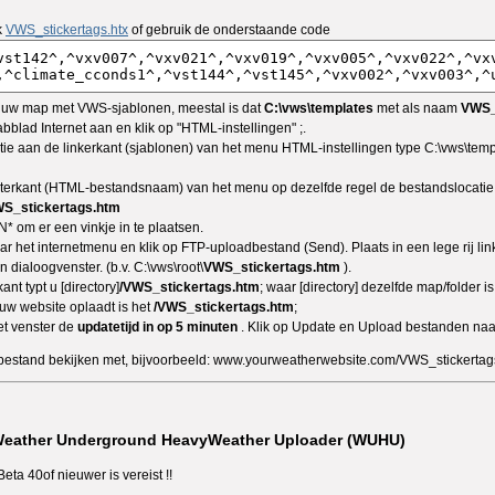
k
VWS_stickertags.htx
of gebruik de onderstaande code
n uw map met VWS-sjablonen, meestal is dat
C:\vws\templates
met als naam
VWS_
abblad Internet aan en klik op "HTML-instellingen" ;.
tie aan de linkerkant (sjablonen) van het menu HTML-instellingen type C:\vws\temp
terkant (HTML-bestandsnaam) van het menu op dezelfde regel de bestandslocatie i
S_stickertags.htm
N* om er een vinkje in te plaatsen.
r het internetmenu en klik op FTP-uploadbestand (Send). Plaats in een lege rij lin
 dialoogvenster. (b.v. C:\vws\root\
VWS_stickertags.htm
).
nt typt u [directory]
/VWS_stickertags.htm
; waar [directory] dezelfde map/folder i
 uw website oplaadt is het
/VWS_stickertags.htm
;
et venster de
updatetijd in op 5 minuten
. Klik op Update en Upload bestanden naar
bestand bekijken met, bijvoorbeeld: www.yourweatherwebsite.com/VWS_stickertag
 Weather Underground HeavyWeather Uploader (WUHU)
a 40of nieuwer is vereist !!