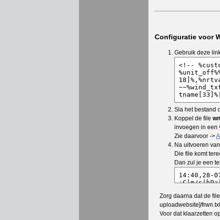
Configuratie voor
Gebruik deze lin
Sla het bestand 
Koppel de file
wn
invoegen in een 
Zie daarvoor ->
A
Na uitvoeren van 2
Die file komt te
Dan zul je een te
Zorg daarna dat de fil
uploadwebsite]/frwn.tx
Voor dat klaarzetten o