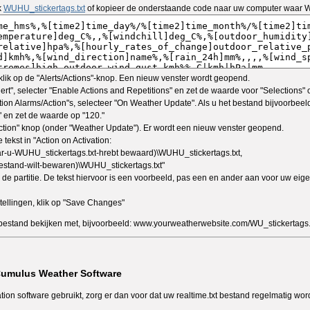
k
WUHU_stickertags.txt
of kopieer de onderstaande code naar uw computer waar W
k op de "Alerts/Actions"-knop. Een nieuw venster wordt geopend.
lert", selecter "Enable Actions and Repetitions" en zet de waarde voor "Selections" 
on Alarms/Action"s, selecteer "On Weather Update". Als u het bestand bijvoorbeeld
en zet de waarde op "120."
ction" knop (onder "Weather Update"). Er wordt een nieuw venster geopend.
tekst in "Action on Activation:
ar-u-WUHU_stickertags.txt-hrebt bewaard)\WUHU_stickertags.txt,
bestand-wilt-bewaren)\WUHU_stickertags.txt"
an de partitie. De tekst hiervoor is een voorbeeld, pas een en ander aan voor uw eig
tellingen, klik op "Save Changes"
bestand bekijken met, bijvoorbeeld: www.yourweatherwebsite.com/WU_stickertags.
Cumulus Weather Software
ion software gebruikt, zorg er dan voor dat uw realtime.txt bestand regelmatig wo