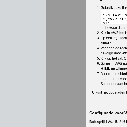
Gebruik deze lin
en bewaar die i
Klik in VWS het t
Op een lege loca
situatie.
Voer aan de rech
gevolgd door \
VW
Klik op het vak O
Ga nu in VWS naa
HTML-instellingen
Aanm de rechterka
naar de root van
Stel onder aan h
U kunt het opgeladen 
Configuratie voor
Belangrijk!
WUHU 216 Bet