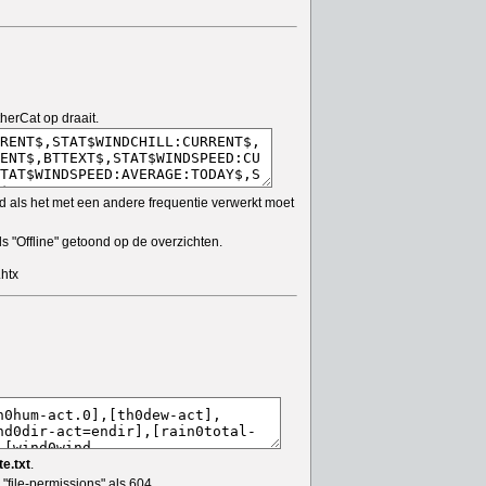
erCat op draait.
nd als het met een andere frequentie verwerkt moet
s "Offline" getoond op de overzichten.
htx
e.txt
.
"file-permissions" als 604.