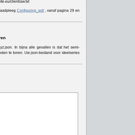
te.eu/clientraw.txt
, raadpleeg
Configuring_wdl
, vanaf pagina 29 en
ren
z.json. In bijna alle gevallen is dat het semi-
den te tonen. Uw json-bestand voor steelseries