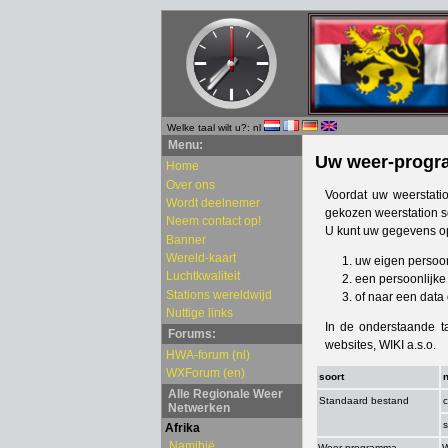
Welke taal wilt u?: nl
Menu:
Uw weer-progra
Home
Over ons
Voordat uw weerstat
Wordt deelnemer
gekozen weerstation s
Neem contact op!
U kunt uw gegevens o
Banner
Wereld-kaart
uw eigen persoon
Luchtkwaliteit
een persoonlijke 
Stations wereldwijd
of naar een data
Nuttige links
In de onderstaande t
Forums:
websites, WIKI a.s.o.
HWA-forum (nl)
WXForum (en)
soort
Alle Regionale Weer
Standaard bestand
c
Netwerken
s
Afrika
Namibië
Weer-programma
W