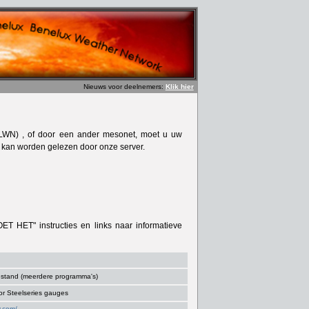
Nieuws voor deelnemers:
Klik hier
WN) , of door een ander mesonet, moet u uw
 kan worden gelezen door onze server.
 HET" instructies en links naar informatieve
stand (meerdere programma's)
or Steelseries gauges
y.com/