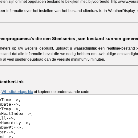
eten zijn om het opgeladen bestand te bekijken met, bijvoorbeeld: http://www.yoursi
er informatie over het instellen van het bestand clientraw.txt in WeatherDisplay
weerprogramma's die een Steelseries json bestand kunnen genere
meters op uw website gebruikt, uploadt u waarschijnlijk een realtime-bestand xy
stand dat alle informatie bevat die we nodig hebben om uw huidige omstandighe
ok al veel sneller geüpload dan de vereiste minimum 5 minuten.
WeatherLink
k
WL_stickertags.htx
of kopieer de onderstaande code