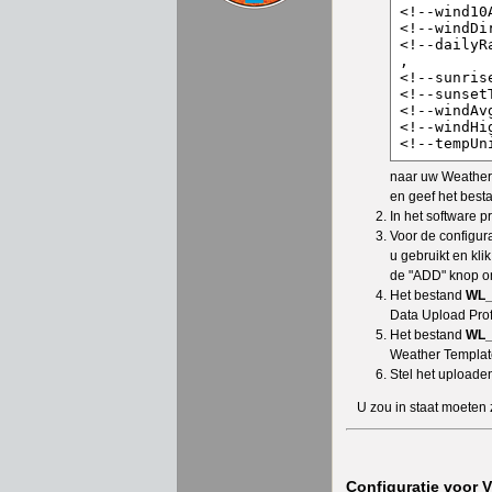
naar uw WeatherL
en geef het bes
In het software p
Voor de configur
u gebruikt en kli
de "ADD" knop o
Het bestand
WL_
Data Upload Profi
Het bestand
WL_
Weather Template
Stel het uploade
U zou in staat moeten
Configuratie voor V