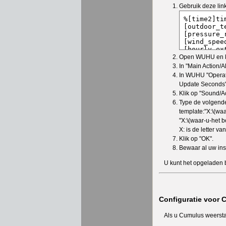
Gebruik deze lin
Open WUHU en kli
In "Main Action/A
In WUHU "Operati
Update Seconds" 
Klik op "Sound/A
Type de volgende 
template:"X:\(wa
"X:\(waar-u-het 
X: is de letter v
Klik op "OK".
Bewaar al uw ins
U kunt het opgeladen 
Configuratie voor 
Als u Cumulus weerstat