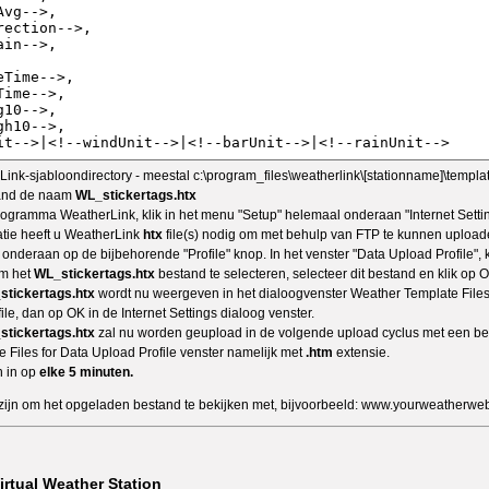
ink-sjabloondirectory - meestal c:\program_files\weatherlink\[stationname]\templa
tand de naam
WL_stickertags.htx
rogramma WeatherLink, klik in het menu "Setup" helemaal onderaan "Internet Setting
atie heeft u WeatherLink
htx
file(s) nodig om met behulp van FTP te kunnen upload
k onderaan op de bijbehorende "Profile" knop. In het venster "Data Upload Profile", k
m het
WL_stickertags.htx
bestand te selecteren, selecteer dit bestand en klik op 
stickertags.htx
wordt nu weergeven in het dialoogvenster Weather Template Files 
le, dan op OK in de Internet Settings dialoog venster.
stickertags.htx
zal nu worden geupload in de volgende upload cyclus met een be
 Files for Data Upload Profile venster namelijk met
.htm
extensie.
n in op
elke 5 minuten.
 zijn om het opgeladen bestand te bekijken met, bijvoorbeeld: www.yourweatherwe
irtual Weather Station