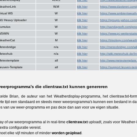
eatherLink
W,M
klik hier
https://www.davisnet.com/
irtual WS
W
klik hier
https://www.ambientweathe
U Heavy Uploader
W
klik hier
https://groups.yahoo.com
umulus
W
klik hier
http://sandaysoft.com/pr
WSWIN
W
klik hier
https://www.pc-wetterstat
eatherCat
M
klik hier
https://trixology.com/weat
eteobridge
n/a
klik hier
http://meteobridge.com/wik
eteohub
n/a
klik hier
http://wiki.meteohub.de/In
eteotemplate
all
klik hier
http://www.meteotemplate
euven-Template
all
klik hier
https://support.leuven-tem
weerprogramma's die clientraw.txt kunnen genereren
kelde Brian, de auteur van het Weatherdisplay-programma, het clientraw.txt-for
korte tijd een standaard en steeds meer weerprogramma's kunnen een bestand in dat
ies van uw weer-programma en pas deze dan aan voor uw eigen situatie.
ay of uw weerprogramma al in real-time
clientraw.txt
uploadt, zoals voor Weather
 extra configuratie vereist.
moet elke vijf minuten of minder
worden geüpload
.