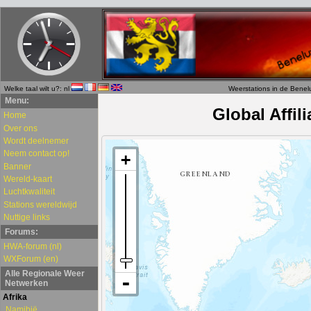
Welke taal wilt u?: nl
Weerstations in de Benel
Menu:
Home
Over ons
Wordt deelnemer
Neem contact op!
Banner
Wereld-kaart
Luchtkwaliteit
Stations wereldwijd
Nuttige links
Forums:
HWA-forum (nl)
WXForum (en)
Alle Regionale Weer
Netwerken
Afrika
Namibië