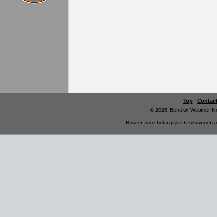
Top
|
Contac
© 2026, Benelux Weather N
Baseer nooit belangrijke beslissingen 