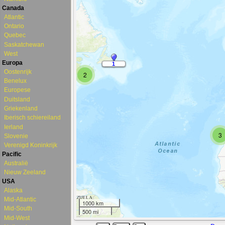
Canada
Atlantic
Ontario
Quebec
Saskatchewan
West
Europa
Oostenrijk
Benelux
Europese
Duitsland
Griekenland
Iberisch schiereiland
Ierland
Slovenie
Verenigd Koninkrijk
Pacific
Australië
Nieuw Zeeland
USA
Alaska
Mid-Atlantic
Mid-South
Mid-West