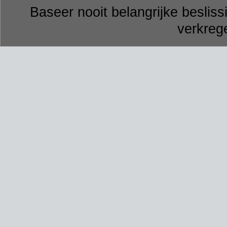
Baseer nooit belangrijke besli
verkrege