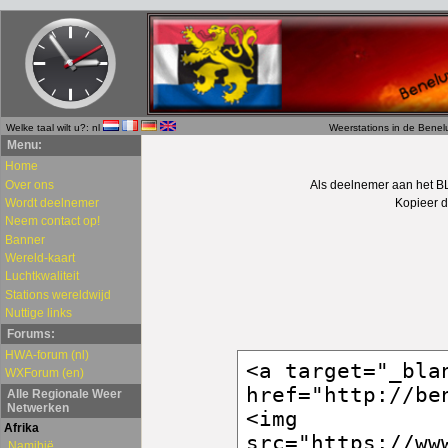
Welke taal wilt u?: nl
Weerstations in de Benel
Menu:
Home
Over ons
Als deelnemer aan het B
Wordt deelnemer
Kopieer d
Neem contact op!
Banner
Wereld-kaart
Luchtkwaliteit
Stations wereldwijd
Nuttige links
Forums:
HWA-forum (nl)
WXForum (en)
Alle Regionale Weer
Netwerken
Afrika
Namibië