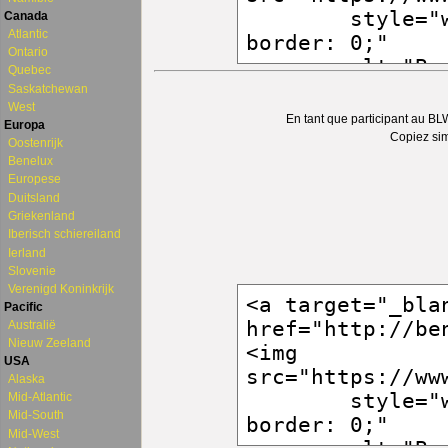
Canada
Atlantic
Ontario
Quebec
Saskatchewan
West
En tant que participant au BL
Europa
Copiez sim
Oostenrijk
Benelux
Europese
Duitsland
Griekenland
Iberisch schiereiland
Ierland
Slovenie
Verenigd Koninkrijk
Pacific
Australië
Nieuw Zeeland
USA
Alaska
Mid-Atlantic
Mid-South
Mid-West