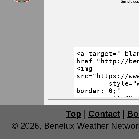
Simply cop
Top
|
Contact
|
Bo
© 2026, Benelux Weather Networ