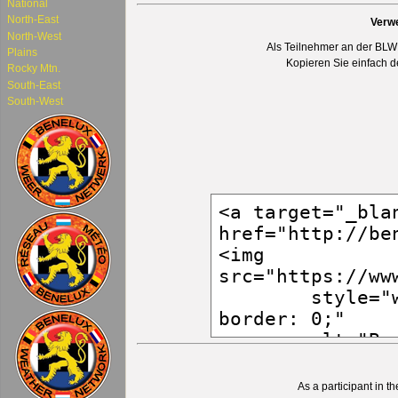
National
North-East
Verw
North-West
Als Teilnehmer an der BLWN
Plains
Kopieren Sie einfach 
Rocky Mtn.
South-East
South-West
As a participant in t