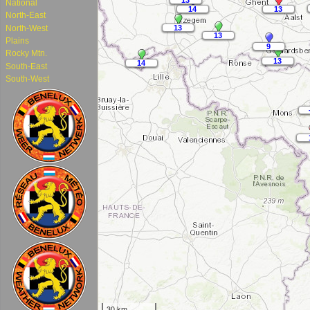
National
North-East
North-West
Plains
Rocky Mtn.
South-East
South-West