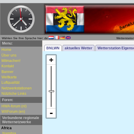
Wählen Sie Ihre Sprache hier: de
Wetterstatio
Menu:
Home
Über uns
Mitmachen!
Kontakt
Banner
Weltkarte
Luftqualität
Netzwerkstationen
Nützliche Links
Foren:
HWA-forum (nl)
WXForum (en)
Verbundene regionale
Wetternetzwerke
Africa
Namibia