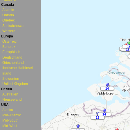
Canada
Atlantic
Ontario
Quebec
Saskatchewan
Western
Europa
Österreich
Benelux
Europäisch
Deutschland
Griechenland
Iberische Halbinsel
Irland
Slowenien
United Kingdom
Pazifik
Australien
Neuseeland
USA
Alaska
Mid-Atlantic
Mid-South
Mid-West