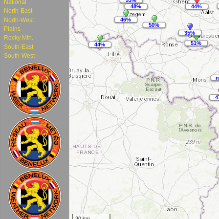
National
North-East
North-West
Plains
Rocky Mtn.
South-East
South-West