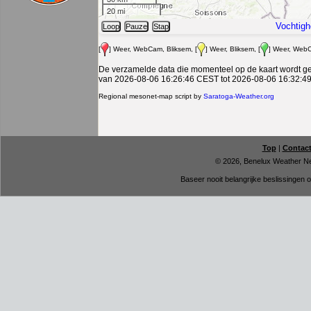
Top
|
Contac
© 2026, Benelux Weather N
Baseer nooit belangrijke beslissingen 