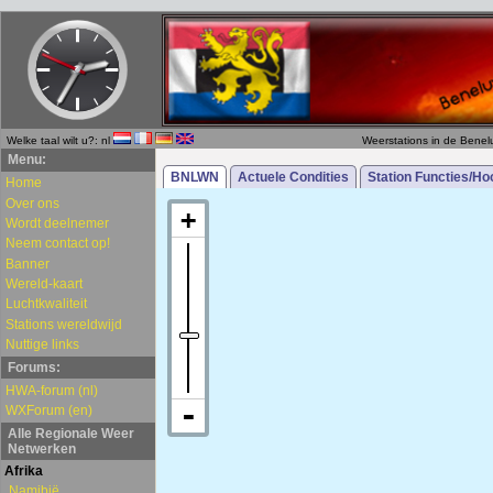
Welke taal wilt u?: nl
Weerstations in de Benel
Menu:
Home
Over ons
Wordt deelnemer
Neem contact op!
Banner
Wereld-kaart
Luchtkwaliteit
Stations wereldwijd
Nuttige links
Forums:
HWA-forum (nl)
WXForum (en)
Alle Regionale Weer
Netwerken
Afrika
Namibië