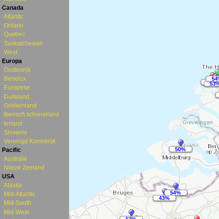
Canada
Atlantic
Ontario
Quebec
Saskatchewan
West
Europa
Oostenrijk
Benelux
Europese
Duitsland
Griekenland
Iberisch schiereiland
Ierland
Slovenie
Verenigd Koninkrijk
Pacific
Australië
Nieuw Zeeland
USA
Alaska
Mid-Atlantic
Mid-South
Mid-West